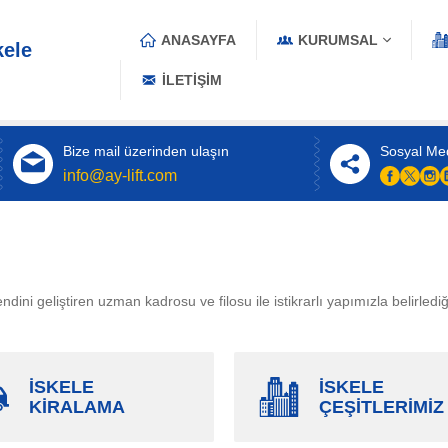
ANASAYFA
KURUMSAL
İLETIŞIM
Bize mail üzerinden ulaşın
Sosyal Me
info@ay-lift.com
ndini geliştiren uzman kadrosu ve filosu ile istikrarlı yapımızla belirle
İSKELE
İSKELE
KİRALAMA
ÇEŞİTLERİMİZ