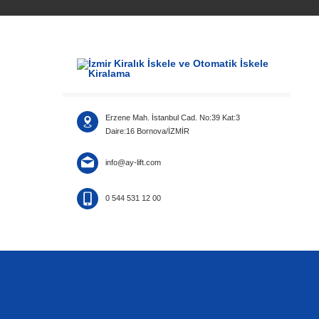
Erzene Mah. İstanbul Cad. No:39 Kat:3
Daire:16 Bornova/İZMİR
info@ay-lift.com
0 544 531 12 00